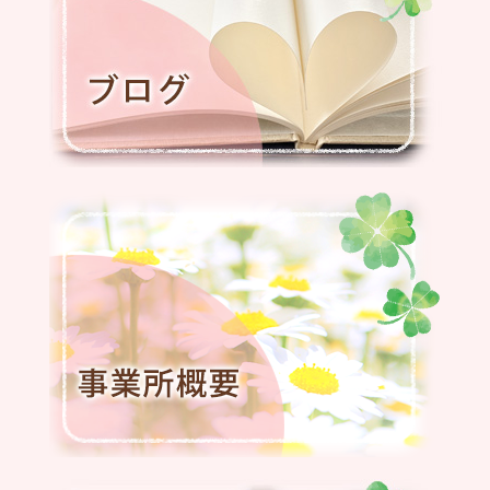
研修
2024.12.06
カラフル5周年目に突入～ヽ(^o^)丿
2024.12.05
移動支援
2024.12.04
ハロウィン＆お芋パーティー
2024.12.04
「夏祭り」か～ら～の～「秋祭り♬」
2024.6.24
社内研修
2024.5.29