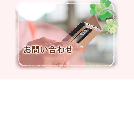
就労支援Ｂ型いっぽの新鮮野菜が盛りだくさ
ん
2024.4.02
カラフル４周年突入～