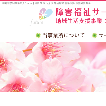
特定非営利活動法人future | 姶良市 生活介護 知的障害 行動援護 相談施設見学
当事業所について
サ