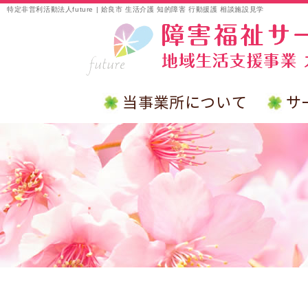
特定非営利活動法人future | 姶良市 生活介護 知的障害 行動援護 相談施設見学
当事業所について
サ