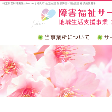
特定非営利活動法人future | 姶良市 生活介護 知的障害 行動援護 相談施設見学
当事業所について
サ